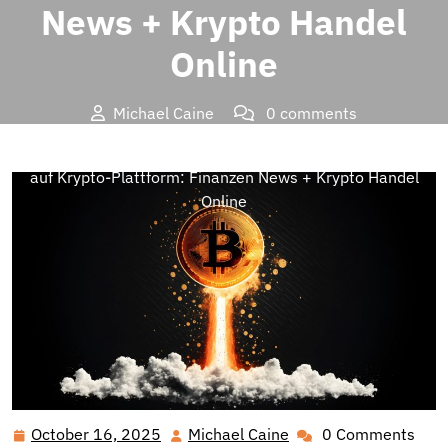
News + Krypto Handel
Online
Michael Caine
0 comments
Brands Insider
>>
Marketing
>> Finanznachrichten treffen
auf Krypto-Plattform: Finanzen News + Krypto Handel
Online
October 16, 2025
Michael Caine
0 Comments
October
Michael