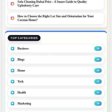
Sofa Cleaning Dubai Price – A Smart Guide to Quality
Upholstery Care
How to Choose the Right Lot Size and Orientation for Your
Custom Home?
TOP CATEGORIES
Business
58
Blogs
49
Home
30
Tech
19
Health
13
Marketing
10