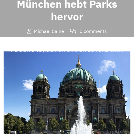
München hebt Parks
hervor
Michael Caine
0 comments
Brands Insider
>>
Education
>> Beste in Berlin hebt
Museen hervor, Beste in München hebt Parks hervor