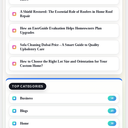
A Shield Restored: The Essential Role of Roofers in Home Roof
Repair
How an EnerGuide Evaluation Helps Homeowners Plan
Upgrades
Sofa Cleaning Dubai Price – A Smart Guide to Quality
Upholstery Care
How to Choose the Right Lot Size and Orientation for Your
Custom Home?
TOP CATEGORIES
Business
58
Blogs
49
Home
30